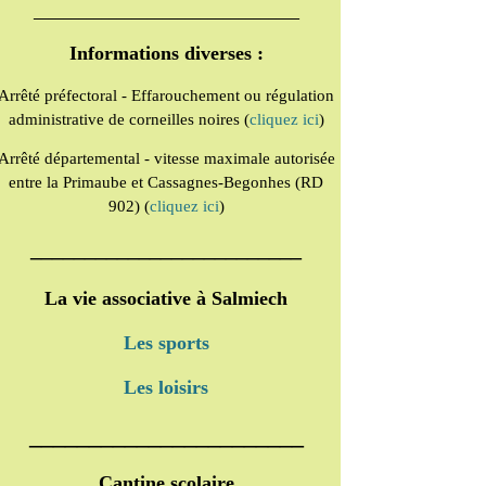
_______________________
____________
Informations diverses :
Arrêté préfectoral - Effarouchement ou régulation
administrative de corneilles noires (
cliquez ici
)
Arrêté départemental - vitesse maximale autorisée
entre la Primaube et Cassagnes-Begonhes (RD
902) (
cliquez ici
)
_________________________
La vie associative à Salmiech
Les sports
Les loisirs
_______________________
Cantine scolaire