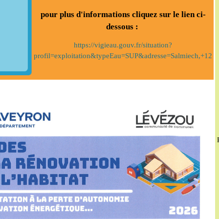
pour plus d'informations cliquez sur le lien ci-
dessous :
https://vigieau.gouv.fr/situation?
profil=exploitation&typeEau=SUP&adresse=Salmiech,+12