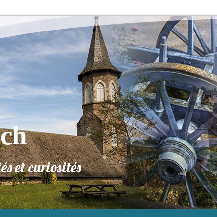
ech
tés et curiosités