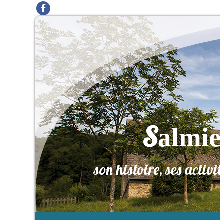
S
almi
son histoire, ses activi