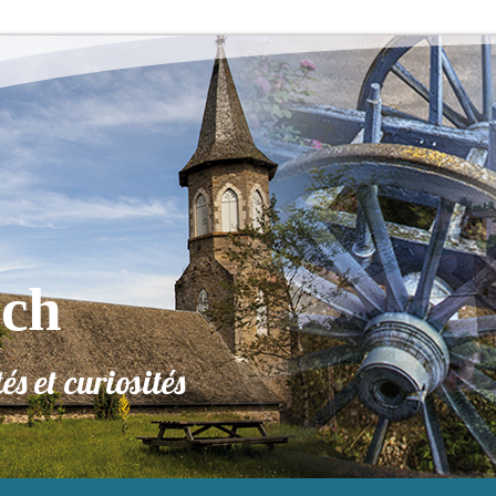
ech
tés et curiosités