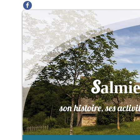
S
almi
son histoire, ses activi