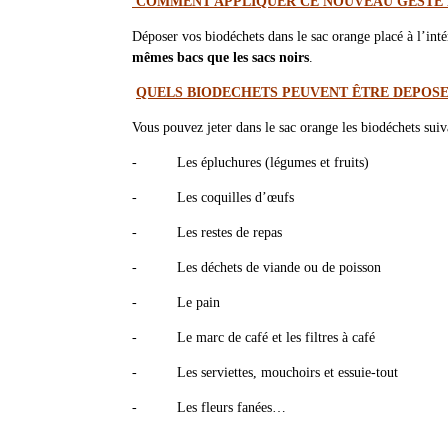
COMMENT APPLIQUER CE NOUVEAU GESTE D
Déposer vos biodéchets dans le sac orange placé à l’in
mêmes bacs que les sacs noirs
.
QUELS BIODECHETS PEUVENT ÊTRE DEPOSE
Vous pouvez jeter dans le sac orange les biodéchets suiv
-
Les épluchures (légumes et fruits)
-
Les coquilles d’œufs
-
Les restes de repas
-
Les déchets de viande ou de poisson
-
Le pain
-
Le marc de café et les filtres à café
-
Les serviettes, mouchoirs et essuie-tout
-
Les fleurs fanées…